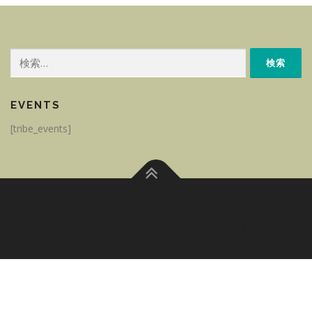
検
索:
EVENTS
[tribe_events]
Copyright © 2026 ponte＠北野 コミュニティースペース
–
kitano@ponte.world - 神戸市中央区北野町3-6-2-1階