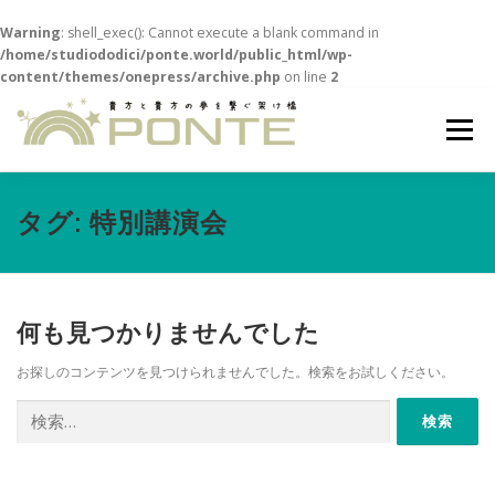
Warning
: shell_exec(): Cannot execute a blank command in
/home/studiododici/ponte.world/public_html/wp-
content/themes/onepress/archive.php
on line
2
コ
ン
メニュー
テ
ン
ツ
へ
HOME
一言
MISSION
POLICY
DETAILS
タグ:
特別講演会
ス
キ
ッ
プ
EVENTS
ACCESS
ARCHIVE
建築家専用
何も見つかりませんでした
お探しのコンテンツを見つけられませんでした。検索をお試しください。
検
索: