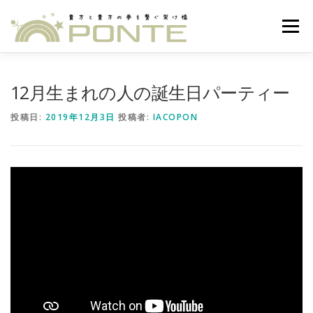
コ
ン
メニュー
テ
ン
ツ
へ
HOME
一言
MISSION
POLICY
DETAILS
12月生まれの人の誕生日パーティー
ス
キ
投稿日:
2019年12月3日
投稿者:
IACOPON
ッ
プ
EVENTS
ACCESS
ARCHIVE
建築家専用