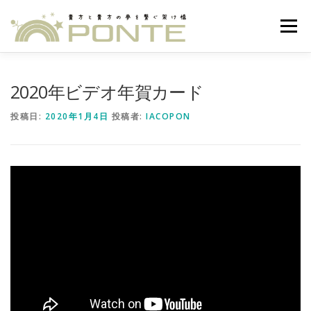
コ
ン
メニュー
テ
ン
ツ
へ
HOME
一言
MISSION
POLICY
DETAILS
2020年ビデオ年賀カード
ス
キ
投稿日:
2020年1月4日
投稿者:
IACOPON
ッ
プ
EVENTS
ACCESS
ARCHIVE
建築家専用