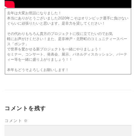
去年は大変お世話になりました！
本当にありがとうございました2020年こそはオリンピック選手に負けない
ぐらいに頑張りたいと思います。是非力を貸してください！
その代わりもちろん貴方のプロジェクトに役に立てたいのでお気
軽にお声がけください！また、是非神戸・北野町のコミュニティースペー
ス「ポンテ」
で世界を驚かせる新プロジェクトを一緒にやりましょう！
セミナー、コンサート、発表会、展示、パネルディスカッション、パーテ
ィー等を一緒に盛り上がりましょう！！
本年もどうそよろしくお願いします！
コメントを残す
コメント
※